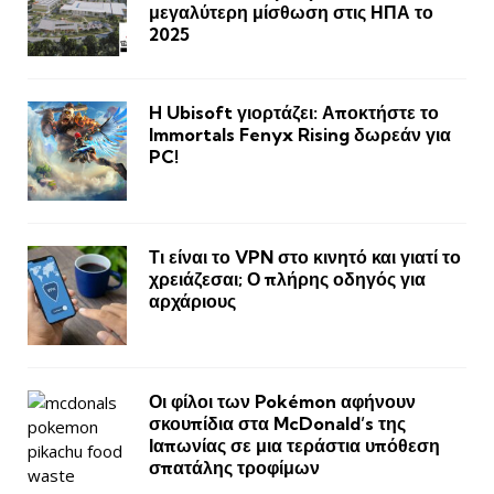
μεγαλύτερη μίσθωση στις ΗΠΑ το
2025
H Ubisoft γιορτάζει: Αποκτήστε το
Immortals Fenyx Rising δωρεάν για
PC!
Τι είναι το VPN στο κινητό και γιατί το
χρειάζεσαι; Ο πλήρης οδηγός για
αρχάριους
Οι φίλοι των Pokémon αφήνουν
σκουπίδια στα McDonald’s της
Ιαπωνίας σε μια τεράστια υπόθεση
σπατάλης τροφίμων