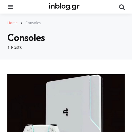
inblog.gr
Menu
Se
Home
Consoles
Consoles
1 Posts