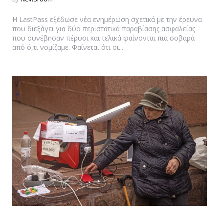
by
Η LastPass εξέδωσε νέα ενημέρωση σχετικά με την έρευνα
που διεξάγει για δύο περιστατικά παραβίασης ασφαλείας
που συνέβησαν πέρυσι και τελικά φαίνονται πια σοβαρά
από ό,τι νομίζαμε. Φαίνεται ότι οι...