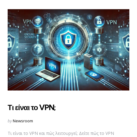
Τι είναι το VPN;
Posted
by
Newsroom
by
Τι είναι το VPN και πώς λειτουργεί; Δείτε πώς το VPN