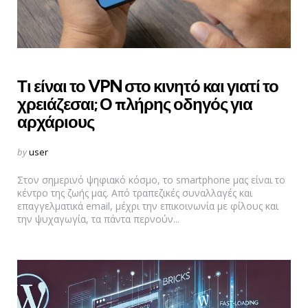
Τι είναι το VPN στο κινητό και γιατί το
χρειάζεσαι; Ο πλήρης οδηγός για
αρχάριους
Posted
by
user
by
Στον σημερινό ψηφιακό κόσμο, το smartphone μας είναι το
κέντρο της ζωής μας. Από τραπεζικές συναλλαγές και
επαγγελματικά email, μέχρι την επικοινωνία με φίλους και
την ψυχαγωγία, τα πάντα περνούν...