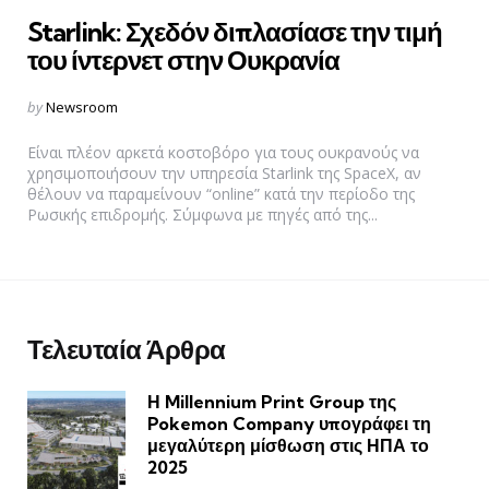
Starlink: Σχεδόν διπλασίασε την τιμή
του ίντερνετ στην Ουκρανία
Posted
by
Newsroom
by
Είναι πλέον αρκετά κοστοβόρο για τους ουκρανούς να
χρησιμοποιήσουν την υπηρεσία Starlink της SpaceX, αν
θέλουν να παραμείνουν “online” κατά την περίοδο της
Ρωσικής επιδρομής. Σύμφωνα με πηγές από της...
Τελευταία Άρθρα
Η Millennium Print Group της
Pokemon Company υπογράφει τη
μεγαλύτερη μίσθωση στις ΗΠΑ το
2025