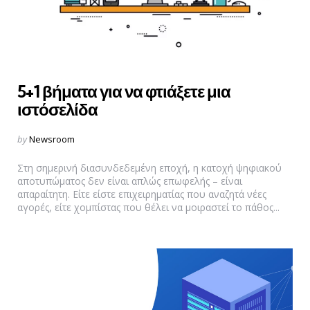
5+1 βήματα για να φτιάξετε μια
ιστόσελίδα
Posted
by
Newsroom
by
Στη σημερινή διασυνδεδεμένη εποχή, η κατοχή ψηφιακού
αποτυπώματος δεν είναι απλώς επωφελής – είναι
απαραίτητη. Είτε είστε επιχειρηματίας που αναζητά νέες
αγορές, είτε χομπίστας που θέλει να μοιραστεί το πάθος...