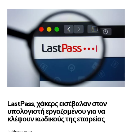
LastPass, χάκερς εισέβαλαν στον
υπολογιστή εργαζομένου για να
κλέψουν κωδικούς της εταιρείας
Posted
by
Newsroom