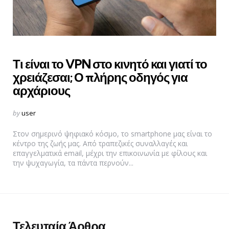
Τι είναι το VPN στο κινητό και γιατί το
χρειάζεσαι; Ο πλήρης οδηγός για
αρχάριους
Posted
by
user
by
Στον σημερινό ψηφιακό κόσμο, το smartphone μας είναι το
κέντρο της ζωής μας. Από τραπεζικές συναλλαγές και
επαγγελματικά email, μέχρι την επικοινωνία με φίλους και
την ψυχαγωγία, τα πάντα περνούν...
Τελευταία Άρθρα