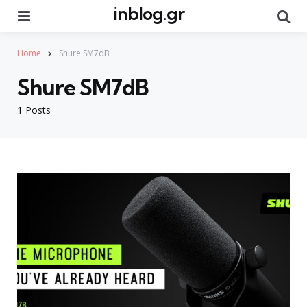
inblog.gr
Menu
Se
Home
Shure SM7dB
Shure SM7dB
1 Posts