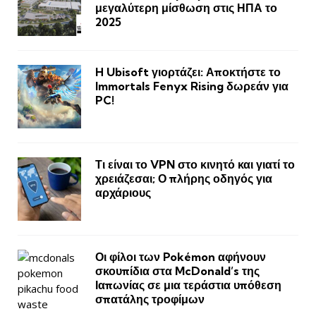
μεγαλύτερη μίσθωση στις ΗΠΑ το
2025
H Ubisoft γιορτάζει: Αποκτήστε το
Immortals Fenyx Rising δωρεάν για
PC!
Τι είναι το VPN στο κινητό και γιατί το
χρειάζεσαι; Ο πλήρης οδηγός για
αρχάριους
Οι φίλοι των Pokémon αφήνουν
σκουπίδια στα McDonald’s της
Ιαπωνίας σε μια τεράστια υπόθεση
σπατάλης τροφίμων