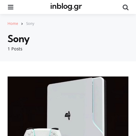
inblog.gr
Menu
Se
Home
Sony
Sony
1 Posts