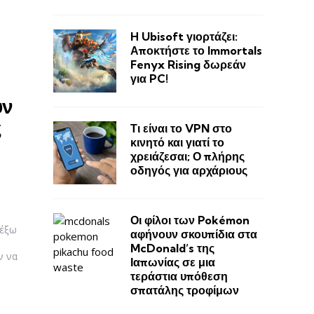
H Ubisoft γιορτάζει:
Αποκτήστε το Immortals
Fenyx Rising δωρεάν
για PC!
υν
ς
Τι είναι το VPN στο
κινητό και γιατί το
χρειάζεσαι; Ο πλήρης
οδηγός για αρχάριους
Οι φίλοι των Pokémon
 έξω
αφήνουν σκουπίδια στα
McDonald’s της
ν να
Ιαπωνίας σε μια
τεράστια υπόθεση
σπατάλης τροφίμων