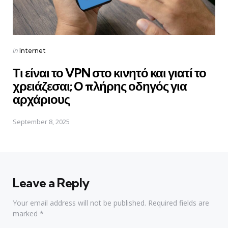
Posted
in
Internet
in
Τι είναι το VPN στο κινητό και γιατί το
χρειάζεσαι; Ο πλήρης οδηγός για
αρχάριους
September 8, 2025
Leave a Reply
Your email address will not be published.
Required fields are
marked
*