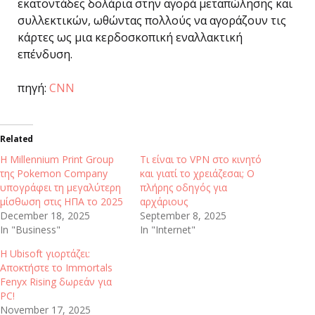
εκατοντάδες δολάρια στην αγορά μεταπώλησης και
συλλεκτικών, ωθώντας πολλούς να αγοράζουν τις
κάρτες ως μια κερδοσκοπική εναλλακτική
επένδυση.
πηγή:
CNN
Related
Η Millennium Print Group
Τι είναι το VPN στο κινητό
της Pokemon Company
και γιατί το χρειάζεσαι; Ο
υπογράφει τη μεγαλύτερη
πλήρης οδηγός για
μίσθωση στις ΗΠΑ το 2025
αρχάριους
December 18, 2025
September 8, 2025
In "Business"
In "Internet"
H Ubisoft γιορτάζει:
Αποκτήστε το Immortals
Fenyx Rising δωρεάν για
PC!
November 17, 2025