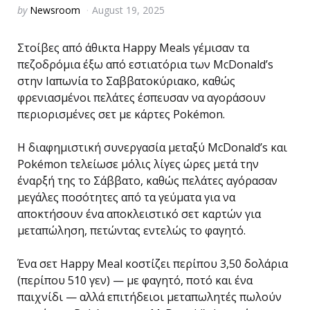
Posted
by
Newsroom
August 19, 2025
by
Στοίβες από άθικτα Happy Meals γέμισαν τα
πεζοδρόμια έξω από εστιατόρια των McDonald’s
στην Ιαπωνία το Σαββατοκύριακο, καθώς
φρενιασμένοι πελάτες έσπευσαν να αγοράσουν
περιορισμένες σετ με κάρτες Pokémon.
Η διαφημιστική συνεργασία μεταξύ McDonald’s και
Pokémon τελείωσε μόλις λίγες ώρες μετά την
έναρξή της το Σάββατο, καθώς πελάτες αγόρασαν
μεγάλες ποσότητες από τα γεύματα για να
αποκτήσουν ένα αποκλειστικό σετ καρτών για
μεταπώληση, πετώντας εντελώς το φαγητό.
Ένα σετ Happy Meal κοστίζει περίπου 3,50 δολάρια
(περίπου 510 γεν) — με φαγητό, ποτό και ένα
παιχνίδι — αλλά επιτήδειοι μεταπωλητές πωλούν