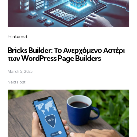
Posted
in
Internet
in
Bricks Builder: Το Ανερχόμενο Αστέρι
των WordPress Page Builders
March 5, 2025
Next Post