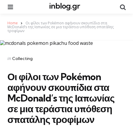
inblog.gr
Menu
Se
Home
Οι φίλοι των Pokémon αφήνουν σκουπίδια στα
McDonald’s της Ιαπωνίας σε μια τεράστια υπόθεση σπατάλης
τροφίμων
Categories
Posted
in
Collecting
in
Οι φίλοι των Pokémon
αφήνουν σκουπίδια στα
McDonald’s της Ιαπωνίας
σε μια τεράστια υπόθεση
σπατάλης τροφίμων