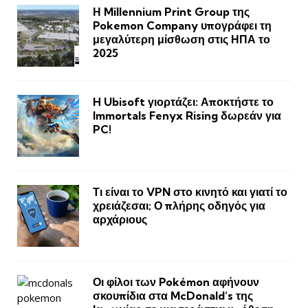
Η Millennium Print Group της
Pokemon Company υπογράφει τη
μεγαλύτερη μίσθωση στις ΗΠΑ το
2025
H Ubisoft γιορτάζει: Αποκτήστε το
Immortals Fenyx Rising δωρεάν για
PC!
Τι είναι το VPN στο κινητό και γιατί το
χρειάζεσαι; Ο πλήρης οδηγός για
αρχάριους
Οι φίλοι των Pokémon αφήνουν
σκουπίδια στα McDonald’s της