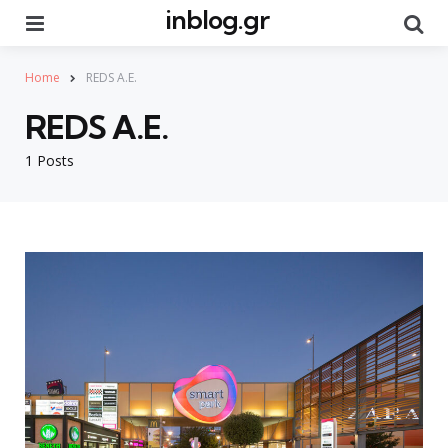
inblog.gr
Menu
Se
Home
REDS A.E.
REDS A.E.
1 Posts