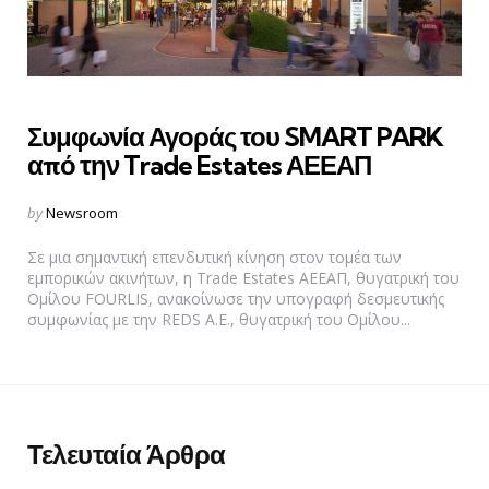
Συμφωνία Αγοράς του SMART PARK
από την Trade Estates ΑΕΕΑΠ
Posted
by
Newsroom
by
Σε μια σημαντική επενδυτική κίνηση στον τομέα των
εμπορικών ακινήτων, η Trade Estates ΑΕΕΑΠ, θυγατρική του
Ομίλου FOURLIS, ανακοίνωσε την υπογραφή δεσμευτικής
συμφωνίας με την REDS Α.Ε., θυγατρική του Ομίλου...
Τελευταία Άρθρα