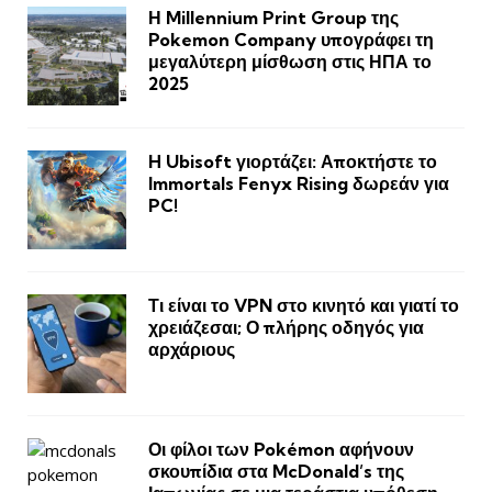
Η Millennium Print Group της
Pokemon Company υπογράφει τη
μεγαλύτερη μίσθωση στις ΗΠΑ το
2025
H Ubisoft γιορτάζει: Αποκτήστε το
Immortals Fenyx Rising δωρεάν για
PC!
Τι είναι το VPN στο κινητό και γιατί το
χρειάζεσαι; Ο πλήρης οδηγός για
αρχάριους
Οι φίλοι των Pokémon αφήνουν
σκουπίδια στα McDonald’s της