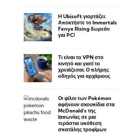
H Ubisoft γιορτάζει:
Αποκτήστε το Immortals
Fenyx Rising δωρεάν
για PC!
Τι είναι το VPN στο
κινητό και γιατί το
χρειάζεσαι; Ο πλήρης
οδηγός για αρχάριους
Οι φίλοι των Pokémon
αφήνουν σκουπίδια στα
McDonald’s της
Ιαπωνίας σε μια
τεράστια υπόθεση
σπατάλης τροφίμων